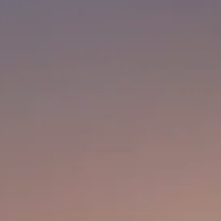
RESORT
LA NOSTRA STORIA
GALLERY
Check-In
8
Ago
2026
CAMERE & SUITE
VILLE
Check-Out
9
Ago
2026
RISTORANTI & BAR
MEETING