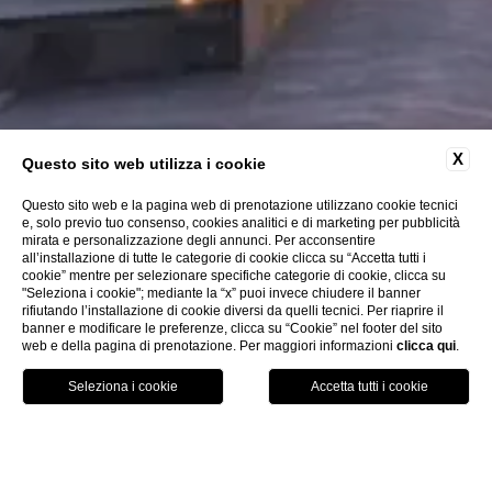
X
Questo sito web utilizza i cookie
Questo sito web e la pagina web di prenotazione utilizzano cookie tecnici
e, solo previo tuo consenso, cookies analitici e di marketing per pubblicità
mirata e personalizzazione degli annunci. Per acconsentire
CHIUDI
all’installazione di tutte le categorie di cookie clicca su “Accetta tutti i
Dove siamo
cookie” mentre per selezionare specifiche categorie di cookie, clicca su
Offerte
"Seleziona i cookie"; mediante la “x” puoi invece chiudere il banner
rifiutando l’installazione di cookie diversi da quelli tecnici. Per riaprire il
Check-in online
banner e modificare le preferenze, clicca su “Cookie” nel footer del sito
web e della pagina di prenotazione. Per maggiori informazioni
clicca qui
.
PRENOTA