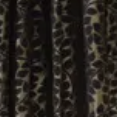
GALLERY
Check-In
7
Ago
2026
CAMERE & SUITE
VILLE
Check-Out
8
Ago
2026
RISTORANTI & BAR
MEETING
EVENTI
PRENOTA
ESPERIENZE
Modifica/cancella prenotazione