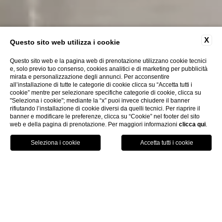
X
Questo sito web utilizza i cookie
Questo sito web e la pagina web di prenotazione utilizzano cookie tecnici
e, solo previo tuo consenso, cookies analitici e di marketing per pubblicità
mirata e personalizzazione degli annunci. Per acconsentire
CHIUDI
all’installazione di tutte le categorie di cookie clicca su “Accetta tutti i
Dove siamo
cookie” mentre per selezionare specifiche categorie di cookie, clicca su
Offerte
"Seleziona i cookie"; mediante la “x” puoi invece chiudere il banner
rifiutando l’installazione di cookie diversi da quelli tecnici. Per riaprire il
Check-in online
banner e modificare le preferenze, clicca su “Cookie” nel footer del sito
web e della pagina di prenotazione. Per maggiori informazioni
clicca qui
.
PRENOTA
camere & suite
classic