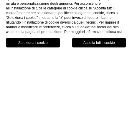
mirata e personalizzazione degli annunci. Per acconsentire
CHIUDI
all’installazione di tutte le categorie di cookie clicca su “Accetta tutti i
Dove siamo
cookie” mentre per selezionare specifiche categorie di cookie, clicca su
Offerte
"Seleziona i cookie"; mediante la “x” puoi invece chiudere il banner
rifiutando l’installazione di cookie diversi da quelli tecnici. Per riaprire il
Check-in online
banner e modificare le preferenze, clicca su “Cookie” nel footer del sito
web e della pagina di prenotazione. Per maggiori informazioni
clicca qui
.
PRENOTA
camere & suite
panoramic suite
camere & suite