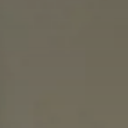
RESORT
LA NOSTRA STORIA
GALLERY
Check-In
10
Ago
2026
CAMERE & SUITE
VILLE
Check-Out
11
Ago
2026
RISTORANTI & BAR
MEETING
EVENTI
PRENOTA
ESPERIENZE