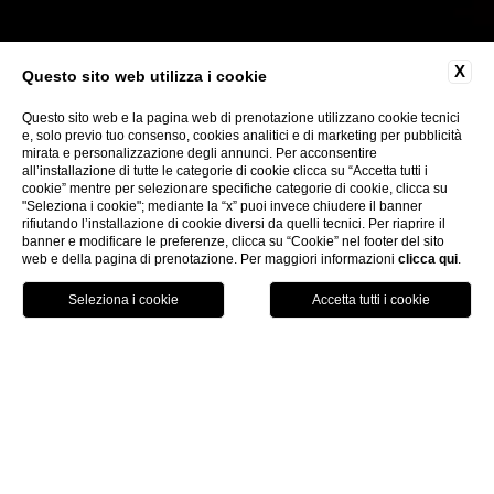
X
Questo sito web utilizza i cookie
Questo sito web e la pagina web di prenotazione utilizzano cookie tecnici
e, solo previo tuo consenso, cookies analitici e di marketing per pubblicità
mirata e personalizzazione degli annunci. Per acconsentire
CHIUDI
all’installazione di tutte le categorie di cookie clicca su “Accetta tutti i
Dove siamo
cookie” mentre per selezionare specifiche categorie di cookie, clicca su
Offerte
"Seleziona i cookie"; mediante la “x” puoi invece chiudere il banner
rifiutando l’installazione di cookie diversi da quelli tecnici. Per riaprire il
Check-in online
banner e modificare le preferenze, clicca su “Cookie” nel footer del sito
web e della pagina di prenotazione. Per maggiori informazioni
clicca qui
.
PRENOTA