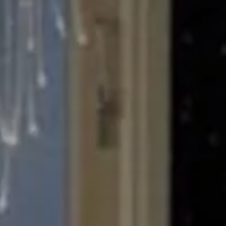
RESORT
LA NOSTRA STORIA
GALLERY
Check-In
9
Ago
2026
CAMERE & SUITE
VILLE
Check-Out
10
Ago
2026
RISTORANTI & BAR
MEETING
EVENTI