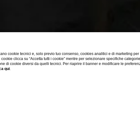
E
ano cookie tecnici e, solo previo tuo consenso, cookies analitici e di marketing per
di cookie clicca su “Accetta tutti i cookie” mentre per selezionare specifiche categori
one di cookie diversi da quelli tecnici. Per riaprire il banner e modificare le preferen
ca qui
.
Dove siamo
Offerte
Check-in online
meeting
sala aristotele