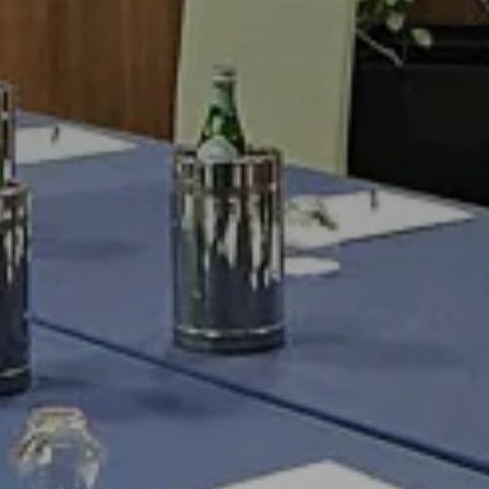
GALLERY
go
2026
AMERE & SUI
go
2026
VILLE
STORANTI & 
Miglior tariff
TA
MEETING
zione
EVENTI
ESPERIENZE