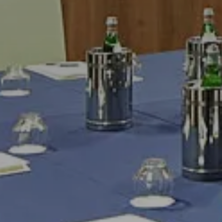
Check-In
9
A
C
Check-Out
10
A
RI
PRENO
Modifica/cancella prenota