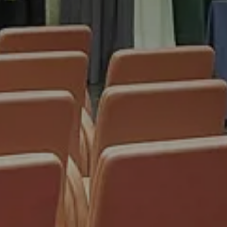
 NOSTRA STO
GALLERY
go
2026
AMERE & SUI
go
2026
VILLE
STORANTI & 
Miglior tariff
TA
MEETING
zione
EVENTI
ESPERIENZE