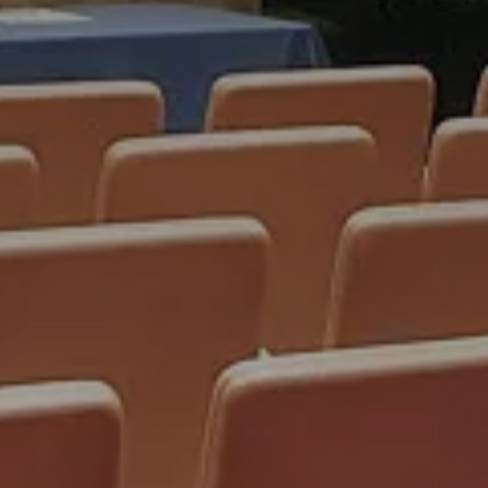
LA
Check-In
8
A
C
Check-Out
9
A
RI
PRENO
Modifica/cancella prenota