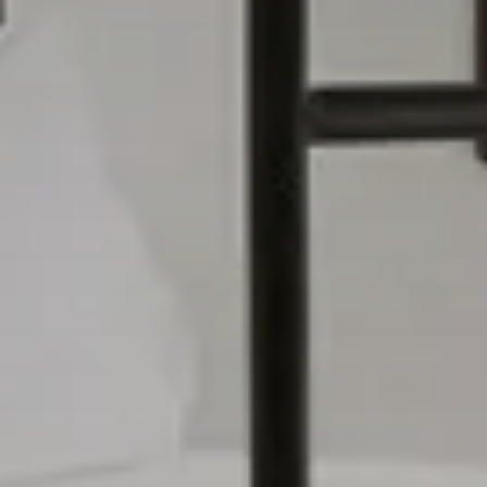
MEETING
EVENTI
PRENOTA
ESPERIENZE
Modifica/cancella prenotazione