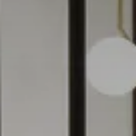
RESORT
LA NOSTRA STORIA
GALLERY
Check-In
9
Ago
2026
CAMERE & SUITE
VILLE
Check-Out
10
Ago
2026
RISTORANTI & BAR